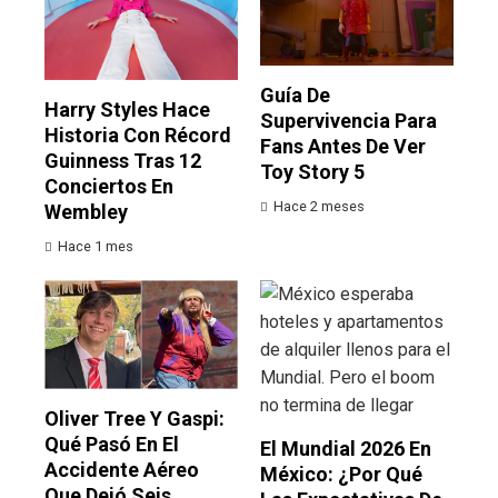
Guía De
Harry Styles Hace
Supervivencia Para
Historia Con Récord
Fans Antes De Ver
Guinness Tras 12
Toy Story 5
Conciertos En
Hace 2 meses
Wembley
Hace 1 mes
Oliver Tree Y Gaspi:
Qué Pasó En El
El Mundial 2026 En
Accidente Aéreo
México: ¿por Qué
Que Dejó Seis