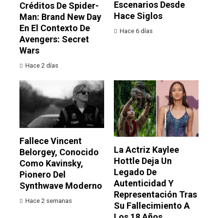
Escenarios Desde
Créditos De Spider-
Hace Siglos
Man: Brand New Day
En El Contexto De
Hace 6 días
Avengers: Secret
Wars
Hace 2 días
Fallece Vincent
La Actriz Kaylee
Belorgey, Conocido
Hottle Deja Un
Como Kavinsky,
Legado De
Pionero Del
Autenticidad Y
Synthwave Moderno
Representación Tras
Hace 2 semanas
Su Fallecimiento A
Los 18 Años