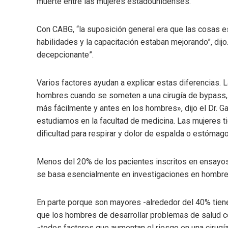
muerte entre las mujeres estadounidenses.
Con CABG, “la suposición general era que las cosas e
habilidades y la capacitación estaban mejorando”, dijo
decepcionante”.
Varios factores ayudan a explicar estas diferencias.
hombres cuando se someten a una cirugía de bypass,
más fácilmente y antes en los hombres», dijo el Dr. G
estudiamos en la facultad de medicina. Las mujeres ti
dificultad para respirar y dolor de espalda o estómago
Menos del 20% de los pacientes inscritos en ensayos 
se basa esencialmente en investigaciones en hombre
En parte porque son mayores -alrededor del 40% tien
que los hombres de desarrollar problemas de salud c
«todos factores que aumentan el riesgo en una cirugía