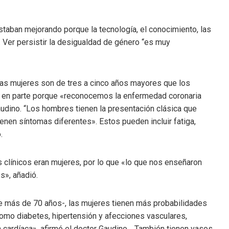
staban mejorando porque la tecnología, el conocimiento, las
. Ver persistir la desigualdad de género “es muy
 Las mujeres son de tres a cinco años mayores que los
 en parte porque «reconocemos la enfermedad coronaria
audino. “Los hombres tienen la presentación clásica que
enen síntomas diferentes». Estos pueden incluir fatiga,
.
clínicos eran mujeres, por lo que «lo que nos enseñaron
s», añadió.
e más de 70 años-, las mujeres tienen más probabilidades
omo diabetes, hipertensión y afecciones vasculares,
 cardíaca», afirmó el doctor Gaudino. . También tienen vasos