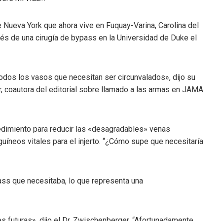
 Nueva York que ahora vive en Fuquay-Varina, Carolina del
és de una cirugía de bypass en la Universidad de Duke el
dos los vasos que necesitan ser circunvalados», dijo su
er, coautora del editorial sobre llamado a las armas en JAMA
edimiento para reducir las «desagradables» venas
uíneos vitales para el injerto. “¿Cómo supe que necesitaría
ass que necesitaba, lo que representa una
s futuras», dijo el Dr. Zwischenberger. “Afortunadamente,