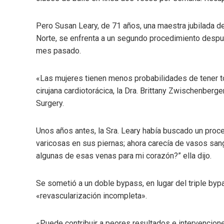
Pero Susan Leary, de 71 años, una maestra jubilada de
Norte, se enfrenta a un segundo procedimiento despu
mes pasado.
«Las mujeres tienen menos probabilidades de tener to
cirujana cardiotorácica, la Dra. Brittany Zwischenberg
Surgery.
Unos años antes, la Sra. Leary había buscado un proc
varicosas en sus piernas; ahora carecía de vasos sang
algunas de esas venas para mi corazón?” ella dijo.
Se sometió a un doble bypass, en lugar del triple byp
«revascularización incompleta».
«Puede contribuir a peores resultados e intervencione