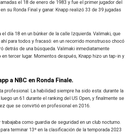
llamadas el 18 de enero de 1983 y fue el primer jugador del
en su Ronda Final y ganar. Knapp realizó 33 de 39 jugadas
a el día 18 en un búnker de la calle Izquierda. Valimaki, que
 ahí para todos y fracasó: en un recorrido monstruoso chocó
ntró detrás de una búsqueda. Valimaki inmediatamente
o en tercer lugar. Momentos después, Knapp hizo un tap-in y
app a NBC en Ronda Finale.
a profesional. La habilidad siempre ha sido esta: durante la
luego un 61 durante el ranking del US Open, y finalmente se
ez que se convirtió en profesional en 2016.
y trabajaba como guardia de seguridad en un club nocturno.
r para terminar 13º en la clasificación de la temporada 2023