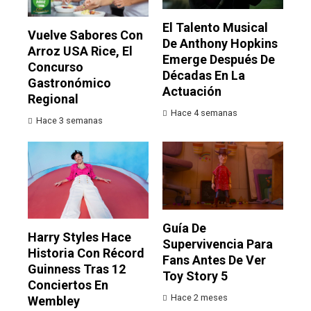
El Talento Musical
Vuelve Sabores Con
De Anthony Hopkins
Arroz USA Rice, El
Emerge Después De
Concurso
Décadas En La
Gastronómico
Actuación
Regional
Hace 4 semanas
Hace 3 semanas
Guía De
Harry Styles Hace
Supervivencia Para
Historia Con Récord
Fans Antes De Ver
Guinness Tras 12
Toy Story 5
Conciertos En
Hace 2 meses
Wembley