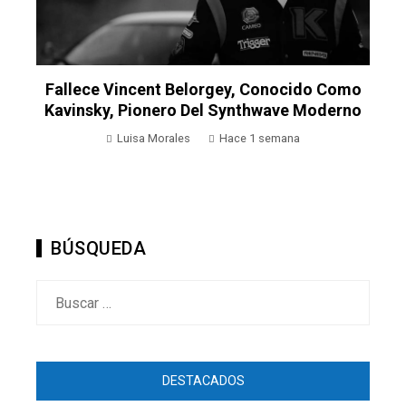
o
o
La Actriz Kaylee Hottle Deja Un Legado De
Autenticidad Y Representación Tras Su
Fallecimiento A Los 18 Años
demo
Hace 2 semanas
BÚSQUEDA
Buscar:
DESTACADOS