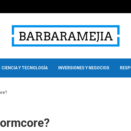
CIENCIA Y TECNOLOGÍA
INVERSIONES Y NEGOCIOS
RESP
ore?
 normcore?