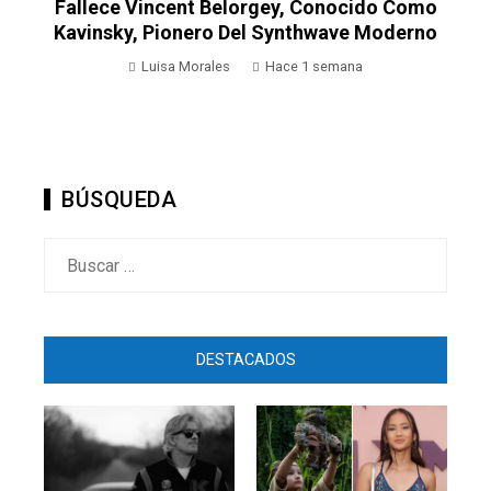
o
o
La Actriz Kaylee Hottle Deja Un Legado De
Autenticidad Y Representación Tras Su
Fallecimiento A Los 18 Años
demo
Hace 2 semanas
BÚSQUEDA
Buscar:
DESTACADOS