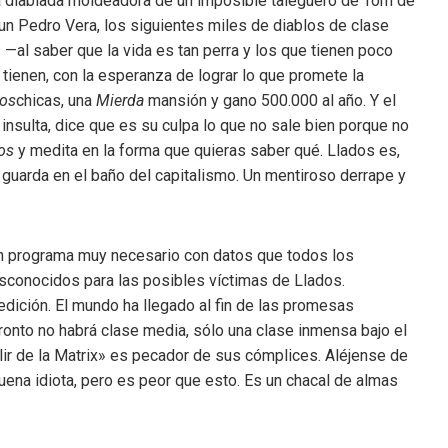
a diablada moldeadora de un imposible taleguero de Tom de
un Pedro Vera, los siguientes miles de diablos de clase
 —al saber que la vida es tan perra y los que tienen poco
 tienen, con la esperanza de lograr lo que promete la
bos
chicas, una
Mierda
mansión y gano 500.000 al año. Y el
o insulta, dice que es su culpa lo que no sale bien porque no
os
y medita en la forma que quieras saber qué. Llados es,
 guarda en el baño del capitalismo. Un mentiroso derrape y
n programa muy necesario con datos que todos los
conocidos para las posibles víctimas de Llados.
edición. El mundo ha llegado al fin de las promesas
pronto no habrá clase media, sólo una clase inmensa bajo el
ir de la Matrix» es pecador de sus cómplices. Aléjense de
uena idiota, pero es peor que esto. Es un chacal de almas