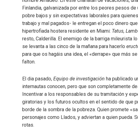
nombre Amadeo. En este charlatán de vacaciones, un
Finlandia, galvanizada por entre los peores pesos de 
pobre bajos y sin expectativas laborales para quienes
trabajo y mal pagados- le entregan el poco dinero que
hipertrofiada hostera residente en Miami:
Tatus, Lam
resto, Calderilla. El enemigo de la barriga mileurista l
se levanta a las cinco de la mañana para hacerlo
eruct
para que os hagáis una idea, el «derrape» que más se
falton.
El dia pasado,
Equipo de investigación
ha publicado u
internautas conocen, pero que son completamente des
Incentivar a los responsables de su tramitación y exp
giratorias y los futuros ocultos en el sentido de que 
borde de la sombra de la pobreza. Quien promete «sal
personajes como Llados, y adviertan a quien pueda. S
rotas.