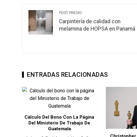
POST PREVIO
Carpintería de calidad con
melamina de HOPSA en Panamá
ENTRADAS RELACIONADAS
a Página
ajo De
Keylor Na
Christopher Nolan Dirigirá Una