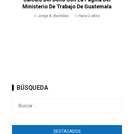
Christopher Nolan Dirigirá Una Épica
Adaptación De La Odisea De Homero Con
Estreno En 2026
Jorge A. Bastidas
Hace 2 años
BÚSQUEDA
Buscar:
DESTACADOS