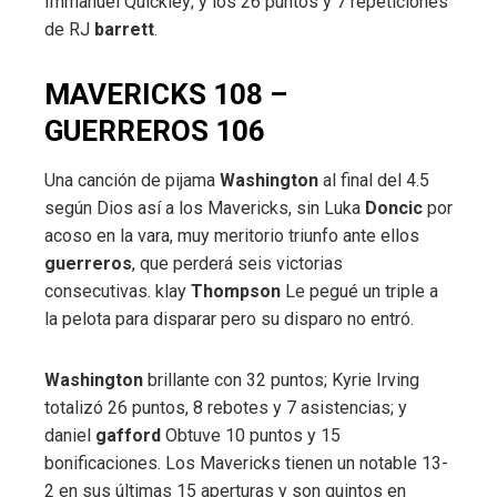
Immanuel Quickley; y los 26 puntos y 7 repeticiones
de RJ
barrett
.
MAVERICKS 108 –
GUERREROS 106
Una canción de pijama
Washington
al final del 4.5
según Dios así a los Mavericks, sin Luka
Doncic
por
acoso en la vara, muy meritorio triunfo ante ellos
guerreros
, que perderá seis victorias
consecutivas. klay
Thompson
Le pegué un triple a
la pelota para disparar pero su disparo no entró.
Washington
brillante con 32 puntos; Kyrie Irving
totalizó 26 puntos, 8 rebotes y 7 asistencias; y
daniel
gafford
Obtuve 10 puntos y 15
bonificaciones. Los Mavericks tienen un notable 13-
2 en sus últimas 15 aperturas y son quintos en