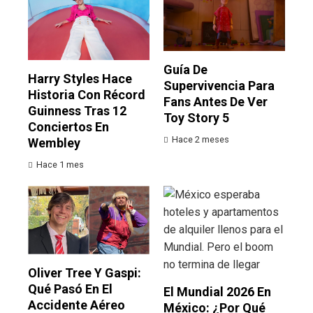
Guía De
Harry Styles Hace
Supervivencia Para
Historia Con Récord
Fans Antes De Ver
Guinness Tras 12
Toy Story 5
Conciertos En
Hace 2 meses
Wembley
Hace 1 mes
Oliver Tree Y Gaspi:
Qué Pasó En El
El Mundial 2026 En
Accidente Aéreo
México: ¿por Qué