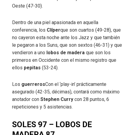
Oeste (47-30).
Dentro de una piel apasionada en aquella
conferencia, los
Clíper
que son cuartos (49-28), que
no cayeron esta noche ante los Jazz y que también
le pegaron a los Suns, que son sextos (46-31) y que
vendieron a uno
lobos de madera
que son los
primeros en Occidente con el mismo registro que
ellos
pepitas
(53-24).
Los
guerreros
Con el ‘play-in’ prácticamente
asegurado (42-35, décimas), contará como máximo
anotador con
Stephen Curry
con 28 puntos, 6
repeticiones y 5 asistencias.
SOLES 97 – LOBOS DE
MADERA 87