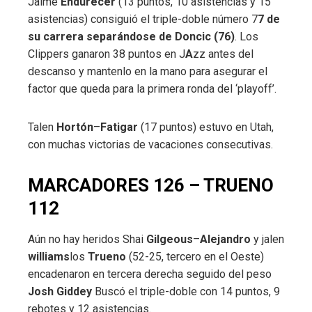
Jaime
Endurecer
(13 puntos, 10 asistencias y 15
asistencias) consiguió el triple-doble número 7
7 de
su carrera separándose de Doncic (76)
. Los
Clippers ganaron 38 puntos en J
A
zz antes del
descanso y mantenlo en la mano para asegurar el
factor que queda para la primera ronda del ‘playoff’.
Talen
Hortón
–
Fatigar
(17 puntos) estuvo en Utah,
con muchas victorias de vacaciones consecutivas.
MARCADORES 126 – TRUENO
112
Aún no hay heridos Shai
Gilgeous
–
Alejandro
y jalen
williams
los
Trueno
(52-25, tercero en el Oeste)
encadenaron en tercera derecha seguido del peso
Josh Giddey
Buscó el triple-doble con 14 puntos, 9
rebotes y 12 asistencias.