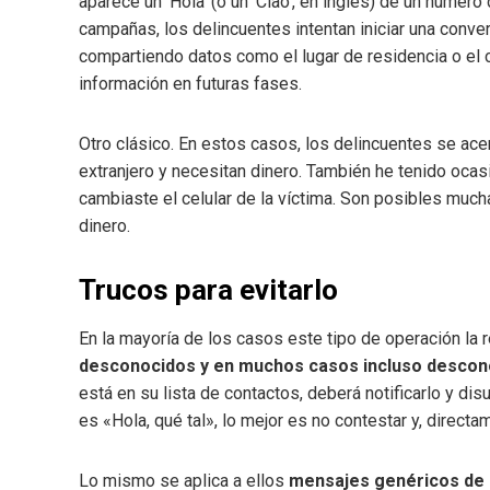
aparece un ‘Hola’ (o un ‘Ciao’, en inglés) de un núme
campañas, los delincuentes intentan iniciar una conver
compartiendo datos como el lugar de residencia o el co
información en futuras fases.
Otro clásico. En estos casos, los delincuentes se ace
extranjero y necesitan dinero. También he tenido oca
cambiaste el celular de la víctima. Son posibles much
dinero.
Trucos para evitarlo
En la mayoría de los casos este tipo de operación la 
desconocidos y en muchos casos incluso descon
está en su lista de contactos, deberá notificarlo y dis
es «Hola, qué tal», lo mejor es no contestar y, directa
Lo mismo se aplica a ellos
mensajes genéricos de l