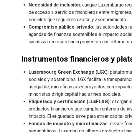
Necesidad de inclusión:
aunque Luxemburgo regi
de acceso a servicios financieros entre migrantes
sociales que requieren capital y asesoramiento.
Compromiso público-privado:
las autoridades na
agendas de finanzas sostenibles e impacto socia
canalizan recursos hacia proyectos con retorno soc
Instrumentos financieros y pla
Luxembourg Green Exchange (LGX):
plataforma
sociales y sostenibles. LGX facilita la transparenc
asequible, microfinanzas y proyectos con impacto 
minoristas dirigir capital hacia fines sociales.
Etiquetado y certificación (LuxFLAG):
el organi
productos financieros que cumplen criterios de i
impacto. El etiquetado sirve para atraer capital pri
Fondos de impacto y microfinanzas:
desde fond
semipúblicos, Luxemburgo alberga productos fina