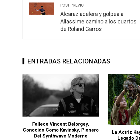
POST PREVIO
Alcaraz acelera y golpea a
Aliassime camino a los cuartos
de Roland Garros
ENTRADAS RELACIONADAS
 Fans
Fallece Vincent Belorgey,
 5
Conocido Como Kavinsky, Pionero
La Actriz Ka
Del Synthwave Moderno
Legado De
eses