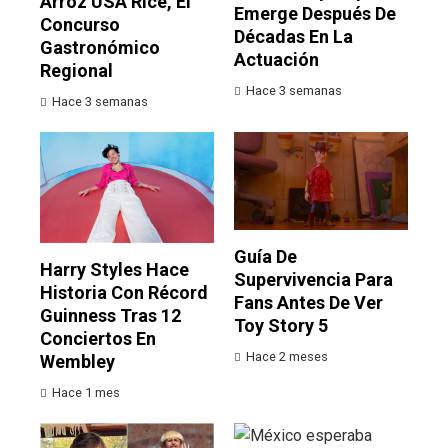
Arroz USA Rice, El
Emerge Después De
Concurso
Décadas En La
Gastronómico
Actuación
Regional
Hace 3 semanas
Hace 3 semanas
Guía De
Harry Styles Hace
Supervivencia Para
Historia Con Récord
Fans Antes De Ver
Guinness Tras 12
Toy Story 5
Conciertos En
Hace 2 meses
Wembley
Hace 1 mes