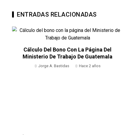
ENTRADAS RELACIONADAS
a Del
emala
s
Christopher Nolan Dirigirá Una Épica
Adaptación De La Odisea De Homero C
Estreno En 2026
Jorge A. Bastidas
Hace 2 años