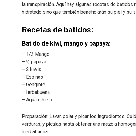
la transpiración. Aquí hay algunas recetas de batidos
hidratado sino que también beneficiarán su piel y su s
Recetas de batidos:
Batido de kiwi, mango y papaya:
– 1/2 Mango
– ½ papaya
– 2 kiwis
– Espinas
– Gengibre
– Ierbabuena
– Agua o hielo
Preparación: Lavar, pelar y picar los ingredientes. Col
verduras, y pícalas hasta obtener una mezcla homogén
hierbabuena.