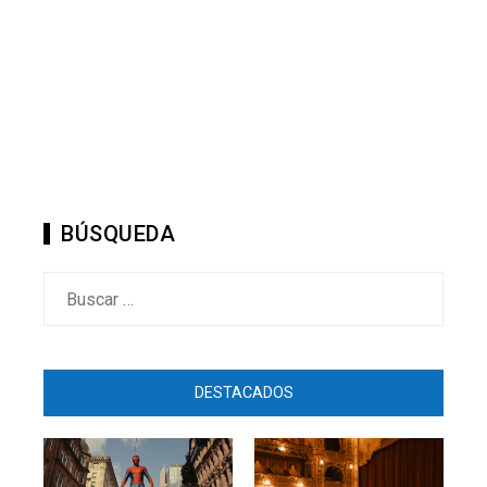
Christopher Nolan Dirigirá Un
Adaptación De La Odisea De Ho
Estreno En 2026
Jorge A. Bastidas
Hace 2 añ
BÚSQUEDA
Buscar:
DESTACADOS