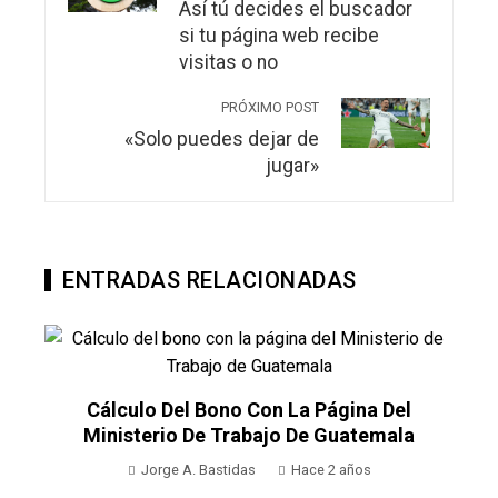
Así tú decides el buscador
si tu página web recibe
visitas o no
PRÓXIMO POST
«Solo puedes dejar de
jugar»
ENTRADAS RELACIONADAS
a Página Del
De Guatemala
ace 2 años