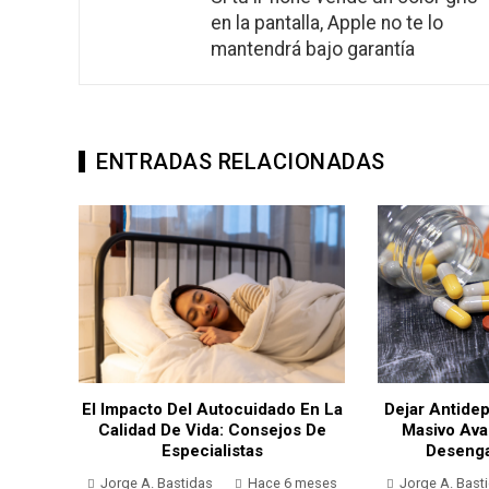
en la pantalla, Apple no te lo
mantendrá bajo garantía
ENTRADAS RELACIONADAS
Dejar Antidep
De
El Impacto Del Autocuidado En La
Masivo Aval
urso
Calidad De Vida: Consejos De
Desenga
Para
Especialistas
Jorge A. Bast
Jorge A. Bastidas
Hace 6 meses