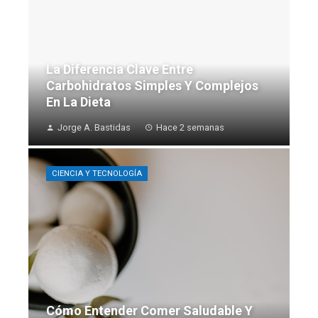
La Diferencia Clave Entre
Carbohidratos Simples Y Complejos
En La Dieta
Jorge A. Bastidas
Hace 2 semanas
CIENCIA Y TECNOLOGÍA
Cómo Entender Comer Saludable Y