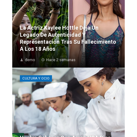
La Actriz Kaylee Hottle Deja Un
Legado De Autenticidad Y
Representación Tras Su Fallecimiento
A Los 18 Años
demo
Hace 2 semanas
CULTURA Y OCIO