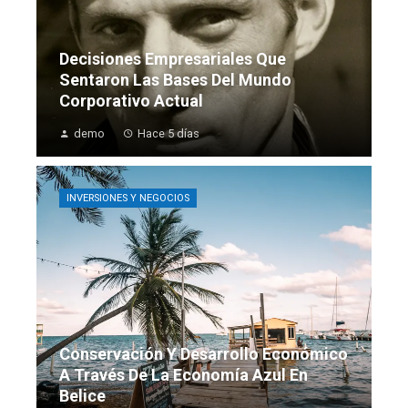
Decisiones Empresariales Que
Sentaron Las Bases Del Mundo
Corporativo Actual
demo
Hace 5 días
INVERSIONES Y NEGOCIOS
Conservación Y Desarrollo Económico
A Través De La Economía Azul En
Belice