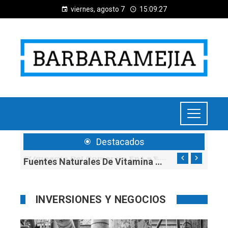
viernes, agosto 7
15:09:28
Destacados
Fuentes Naturales De Vitamina C Para Mejorar La Salud Y La Producción De Colágeno
El Impacto Del Comercio En La Expansión Territorial De Los Imperios Antes De La Revolución Industrial
INVERSIONES Y NEGOCIOS