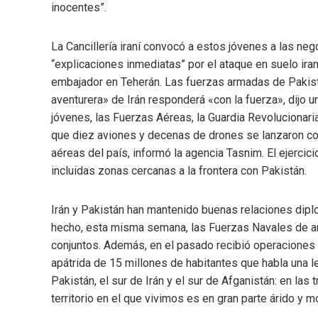
inocentes”.
La Cancillería iraní convocó a estos jóvenes a las ne
“explicaciones inmediatas” por el ataque en suelo ira
embajador en Teherán. Las fuerzas armadas de Pakist
aventurera» de Irán responderá «con la fuerza», dijo un
jóvenes, las Fuerzas Aéreas, la Guardia Revolucionaria 
que diez aviones y decenas de drones se lanzaron con
aéreas del país, informó la agencia Tasnim. El ejercici
incluidas zonas cercanas a la frontera con Pakistán.
Irán y Pakistán han mantenido buenas relaciones diplom
hecho, esta misma semana, las Fuerzas Navales de amb
conjuntos. Además, en el pasado recibió operaciones c
apátrida de 15 millones de habitantes que habla una le
Pakistán, el sur de Irán y el sur de Afganistán: en las
territorio en el que vivimos es en gran parte árido y