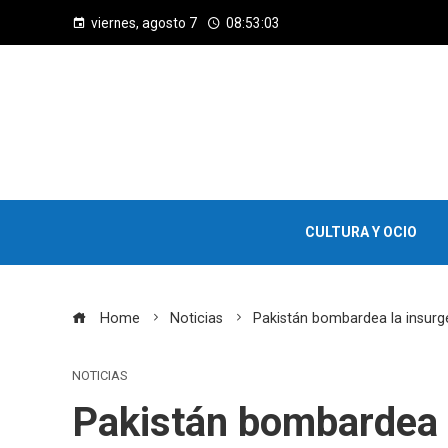
viernes, agosto 7
08:53:04
CULTURA Y OCIO
Home
Noticias
Pakistán bombardea la insurge
NOTICIAS
Pakistán bombardea l