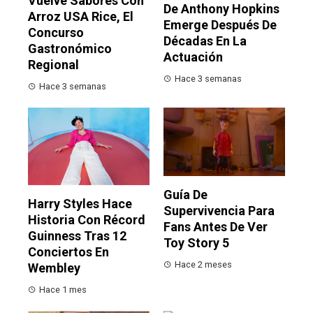
Vuelve Sabores Con
De Anthony Hopkins
Arroz USA Rice, El
Emerge Después De
Concurso
Décadas En La
Gastronómico
Actuación
Regional
Hace 3 semanas
Hace 3 semanas
Guía De
Harry Styles Hace
Supervivencia Para
Historia Con Récord
Fans Antes De Ver
Guinness Tras 12
Toy Story 5
Conciertos En
Hace 2 meses
Wembley
Hace 1 mes