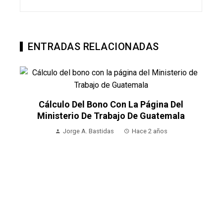
ENTRADAS RELACIONADAS
ulo Del Bono Con La Página Del
sterio De Trabajo De Guatemala
Jorge A. Bastidas
Hace 2 años
Christopher
Adaptación D
E
Jorge 